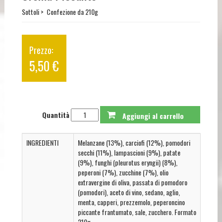
Sottoli
Confezione da 210g
5,50 €
Quantità
INGREDIENTI
Melanzane (13%), carciofi (12%), pomodori
secchi (11%), lampascioni (9%), patate
(9%), funghi (pleurotus eryngii) (8%),
peperoni (7%), zucchine (7%), olio
extravergine di oliva, passata di pomodoro
(pomodori), aceto di vino, sedano, aglio,
menta, capperi, prezzemolo, peperoncino
piccante frantumato, sale, zucchero. Formato
210g.