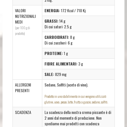
VALORI
ENERGIA:
172 Kcal / 710 Kj
NUTRIZIONALI
GRASSI:
14 g
MEDI
Di cui saturi: 2.5 g
(per 100 g di
prodotto)
CARBOIDRATI:
8 g
Di cui zuccheri: 6 g
PROTEINE:
1 g
FIBRE ALIMENTARI:
3 g
SALE:
829 mg
ALLERGENI
Sedano, Solfiti (aceto di vino).
PRESENTI
Prodotto in uno stabilimento in cui vengono utilizzati
glutine, uova, pesce, latte, frutta a guscio, sedano, solfiti.
SCADENZA
La scadenza della nostra crema piccante è di
2 anni dal momento di produzione. Non
spediamo mai prodotti con scadenza